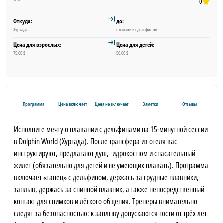
0
Откуда:
до:
Хургада
плавание с дельфином
Цена для взрослых:
Цена для детей:
75.00 $
50.00 $
Программа
Цена включает
Цена не включает
Заметки
Отзывы
Исполните мечту о плавании с дельфинами на 15-минутной сессии
в Dolphin World (Хургада). После трансфера из отеля вас
инструктируют, предлагают душ, гидрокостюм и спасательный
жилет (обязательно для детей и не умеющих плавать). Программа
включает «танец» с дельфином, держась за грудные плавники,
заплыв, держась за спинной плавник, а также непосредственный
контакт для снимков и лёгкого общения. Тренеры внимательно
следят за безопасностью: к заплыву допускаются гости от трёх лет