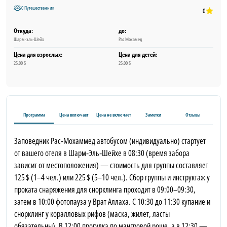
0 Путешественник
0
Откуда:
до:
Шарм-эль-Шейх
Рас Мохамед
Цена для взрослых:
Цена для детей:
25.00 $
25.00 $
Программа
Цена включает
Цена не включает
Заметки
Отзывы
Заповедник Рас‑Мохаммед автобусом (индивидуально) стартует
от вашего отеля в Шарм‑Эль‑Шейхе в 08:30 (время забора
зависит от местоположения) — стоимость для группы составляет
125 $ (1–4 чел.) или 225 $ (5–10 чел.). Сбор группы и инструктаж у
проката снаряжения для снорклинга проходит в 09:00–09:30,
затем в 10:00 фотопауза у Врат Аллаха. С 10:30 до 11:30 купание и
снорклинг у коралловых рифов (маска, жилет, ласты
обязательны). В 12:00 прогулка по мангровой роще, а в 12:30 —