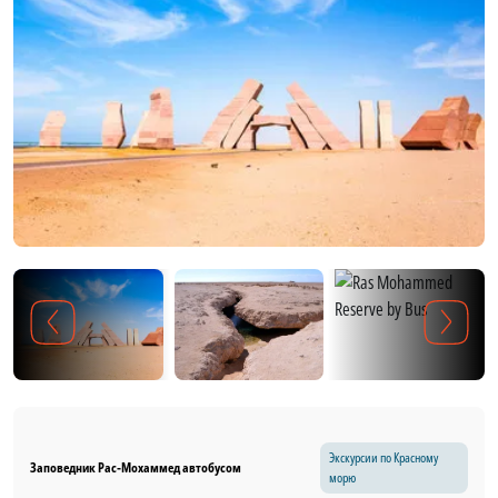
Экскурсии по Красному
Заповедник Рас‑Мохаммед автобусом
морю