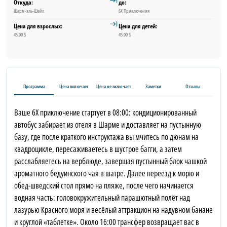
Откуда:
до:
Шарм-эль-Шейх
6X Приключения
Цена для взрослых:
Цена для детей:
45.00 $
45.00 $
Программа
Цена включает
Цена не включает
Заметки
Отзывы
Ваше 6X приключение стартует в 08:00: кондиционированный
автобус забирает из отеля в Шарме и доставляет на пустынную
базу, где после краткого инструктажа вы мчитесь по дюнам на
квадроцикле, пересаживаетесь в шустрое багги, а затем
расслабляетесь на верблюде, завершая пустынный блок чашкой
ароматного бедуинского чая в шатре. Далее переезд к морю и
обед-шведский стол прямо на пляже, после чего начинается
водная часть: головокружительный парашютный полёт над
лазурью Красного моря и весёлый аттракцион на надувном банане
и круглой «таблетке». Около 16:00 трансфер возвращает вас в