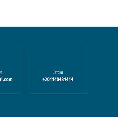
ам
Ватсап
ai.com
+201140481414