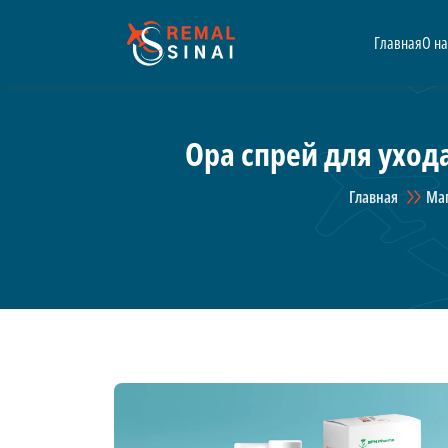
Главная
О на
Ора спрей для ухода
Главная
Ма